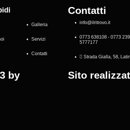
Contatti
idi
info@ilritrovo.it
Galleria
0773 638108 - 0773 239
noi
Servizi
5777177
Contatti
Strada Gialla, 58, Lat
23 by
Sito realizza